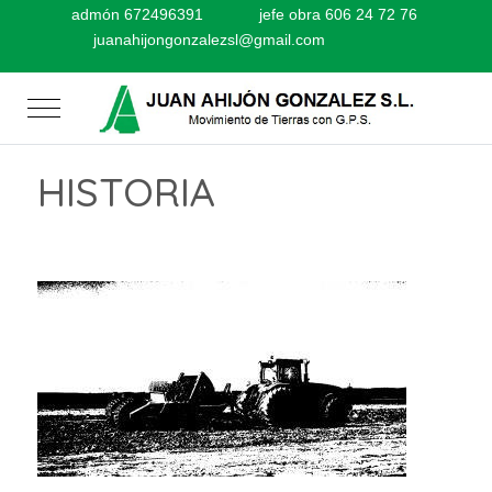
admón 672496391
jefe obra 606 24 72 76
juanahijongonzalezsl@gmail.com
Mobile Menu Toggle
HISTORIA